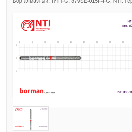
Бор алмазный, тип FG, 879SE-015F-FG, NTI, Г