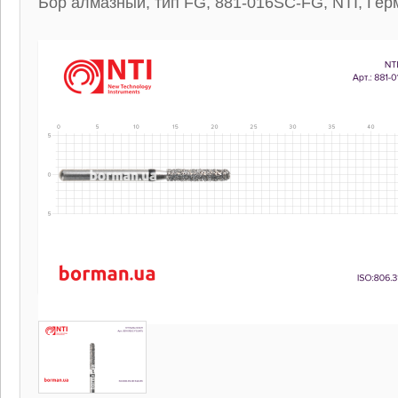
Бор алмазный, тип FG, 881-016SC-FG, NTI, Гер