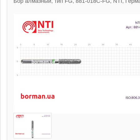
Бор алмазный, тип FG, 881-018C-FG, NTI, Герм