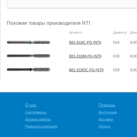
Похожие товары производителя NTI
Артикул
Диаметр
Дли
881-016C-FG (NTI)
016
8,0
881-018M-FG (NTI)
018
8,0
881-018SC-FG (NTI)
018
8,0
О нас
Помощь
Сертификаты
Инструкция
Договор оферты
Доставка
Реквизиты компании
Оплата