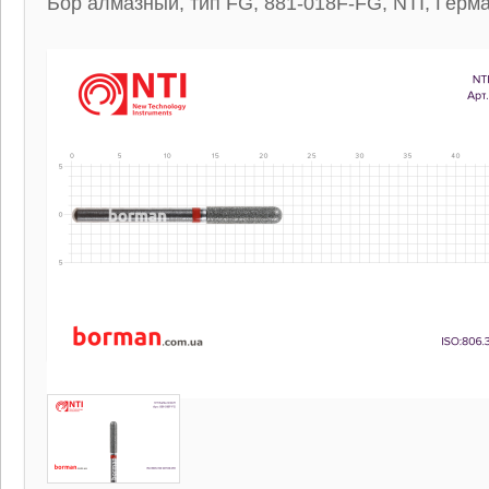
Бор алмазный, тип FG, 881-018F-FG, NTI, Герм