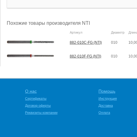
Похожие товары производителя NTI
Артикул
Диаметр
Длин
882-010C-FG (NTI)
010
10,0
882-010F-FG (NTI)
010
10,0
О нас
Помощь
Сертификаты
Инструкция
Договор оферты
Доставка
Реквизиты компании
Оплата