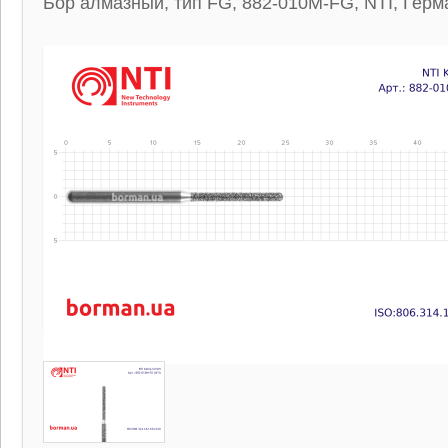
Бор алмазный, тип FG, 882-010M-FG, NTI, Герм