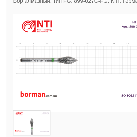
Бор алмазный, тип FG, 899-027C-FG, NTI, Герм