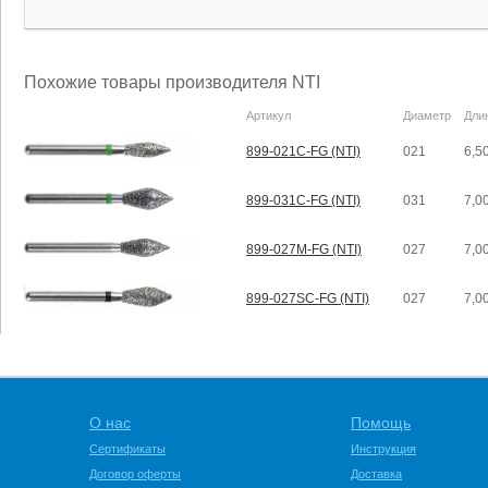
Похожие товары производителя NTI
Артикул
Диаметр
Дли
899-021C-FG (NTI)
021
6,5
899-031C-FG (NTI)
031
7,0
899-027M-FG (NTI)
027
7,0
899-027SC-FG (NTI)
027
7,0
О нас
Помощь
Сертификаты
Инструкция
Договор оферты
Доставка