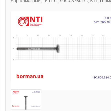
Бор алмазный, тип FG, 909-037M-FG, NTI, Герм