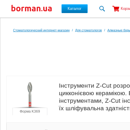
Каталог
Корз
Перейти к основному содержанию
Стоматологический интернет-магазин
/
Для стоматологов
/
Алмазные боры
Інструменти Z-Cut розр
цикконієвою керамікою. 
інструментами, Z-Cut і
їх шліфувальна здатніст
Форма K369