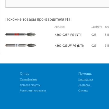
Похожие товары производителя NTI
Артикул
Диаметр
Дл
K369-025F-FG (NTI)
025
5,
K369-025UF-FG (NTI)
025
5,
О нас
Помощь
Сертификаты
Инструкция
Договор оферты
Доставка
Реквизиты компании
Оплата