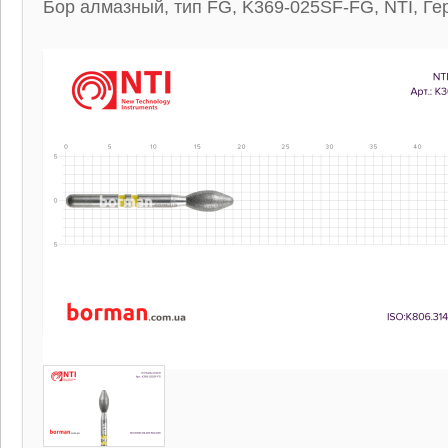
Бор алмазный, тип FG, K369-025SF-FG, NTI, Г