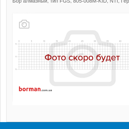
Бор алмазный, тип FGS, 805-008M-KID, NTI, Ге