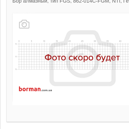
Бор алмазный, тип FGS, 862-014C-FGM, NTI, Г