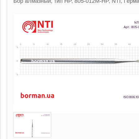
Бор алмазный, тип HP, 805-012M-HP, NTI, Герм