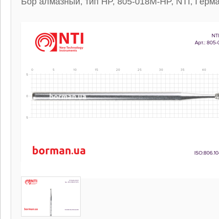
Бор алмазный, тип HP, 805-018M-HP, NTI, Герм