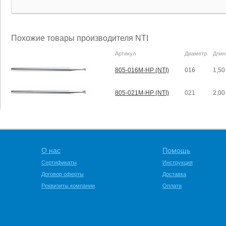
Похожие товары производителя NTI
Артикул
Диаметр
Длин
805-016M-HP (NTI)
016
1,50
805-021M-HP (NTI)
021
2,00
О нас
Помощь
Сертификаты
Инструкция
Договор оферты
Доставка
Реквизиты компании
Оплата