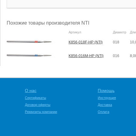
Похожие товары производителя NTI
Артикул
Диаметр
Дли
K856-018F-HP (NTI)
018
10,
K856-016M-HP (NTI)
016
8,0
О нас
Помощь
Сертификаты
Инструкция
Договор оферты
Доставка
Реквизиты компании
Оплата