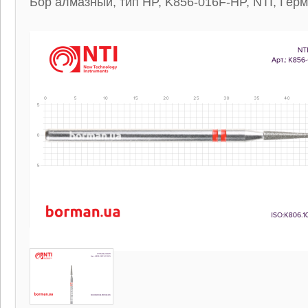
Бор алмазный, тип HP, K856-016F-HP, NTI, Гер