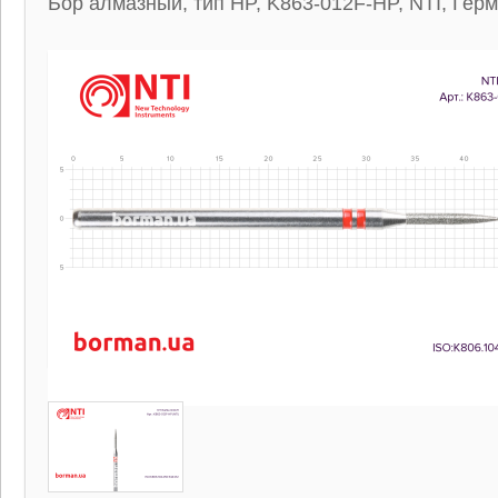
Бор алмазный, тип HP, K863-012F-HP, NTI, Гер