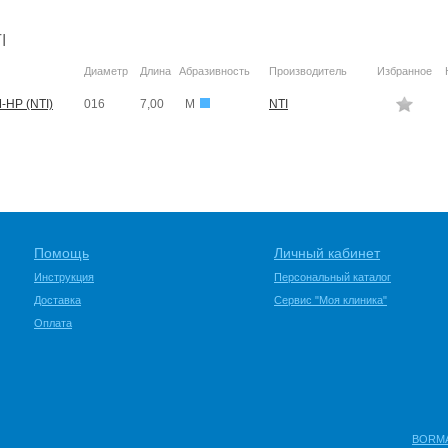
I
Диаметр
Длина
Абразивность
Производитель
Избранное
-HP (NTI)
016
7,00
M
NTI
Помощь
Личный кабинет
Инструкция
Персональный каталог
Доставка
Сервис "Моя клиника"
Оплата
BORMAN