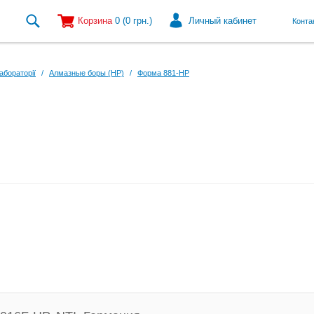
Корзина
0
(0
грн.
)
Личный кабинет
Конта
абораторії
/
Алмазные боры (HP)
/
Форма 881-HP