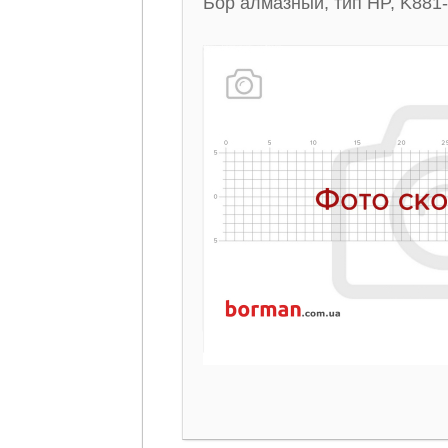
Бор алмазный, тип HP, K881