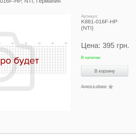
-016F-HP, NTI, Германия
Артикул:
K881-016F-HP
(NTI)
Цена:
395 грн.
В наличии
Додати в обране