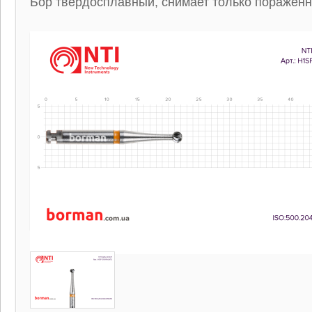
Бор твердосплавный, снимает только пораженн