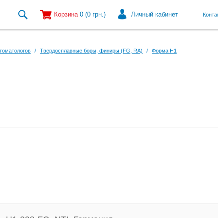
Корзина
0
(0
грн.
)
Личный кабинет
Конта
томатологов
/
Твердосплавные боры, финиры (FG, RA)
/
Форма H1