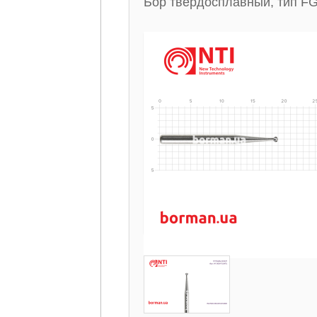
Бор твердосплавный, тип FG