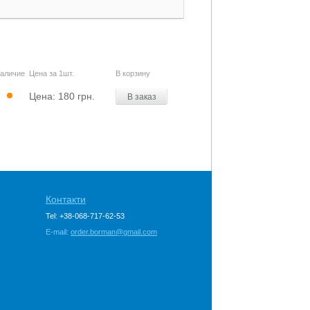
аличие
Цена за 1шт.
В корзину
Цена:
180 грн.
В заказ
Контакти
Tel: +38-068-717-62-53
E-mail:
order.borman@gmail.com