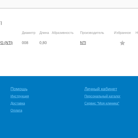
I
Диаметр
Длина
Абразивность
Производитель
Избранное
Н
G (NTI)
008
0,80
NTI
Помощь
Личный кабинет
Инструкция
Персональный каталог
Доставка
Сервис "Моя клиника"
Оплата