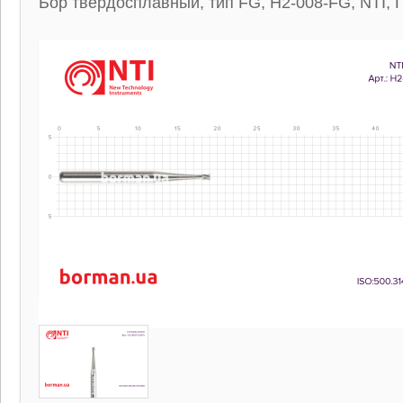
Бор твердосплавный, тип FG, H2-008-FG, NTI, 