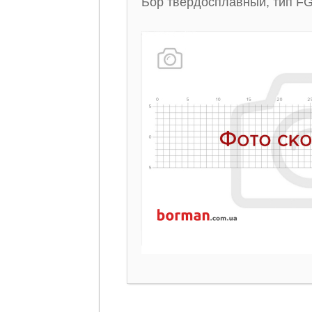
Бор твердосплавный, тип FG