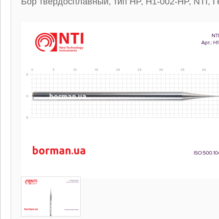
Бор твердосплавный, тип HP, H1-002-HP, NTI, 