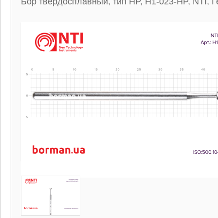
Бор твердосплавный, тип HP, H1-023-HP, NTI, 