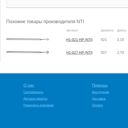
Похожие товары производителя NTI
Артикул
Диаметр
Длина
H1-021-HP (NTI)
021
2,10
H1-027-HP (NTI)
027
2,70
О нас
Помощь
Сертификаты
Инструкция
Договор оферты
Доставка
Реквизиты компании
Оплата