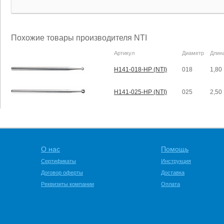
Похожие товары производителя NTI
Артикул
Диаметр
Длин
H141-018-HP (NTI)
018
1,80
H141-025-HP (NTI)
025
2,50
О нас
Помощь
Сертификаты
Инструкция
Договор оферты
Доставка
Реквизиты компании
Оплата