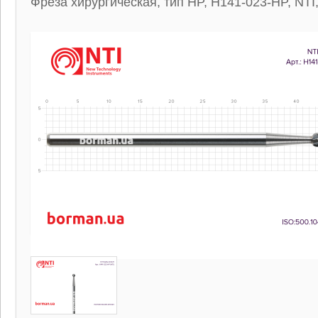
Фреза хирургическая, тип HP, H141-023-HP, NTI