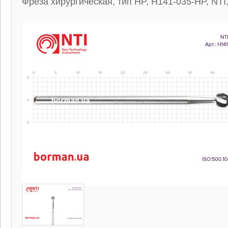
Фреза хирургическая, тип HP, H141-035-HP, NTI