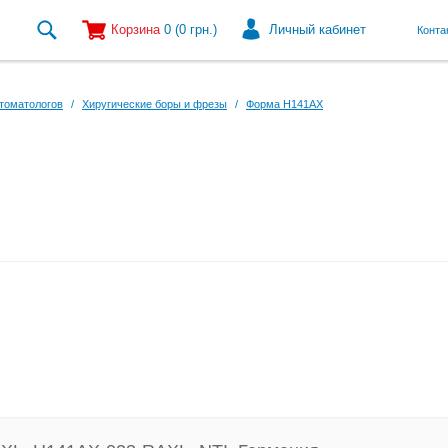
Корзина
0
(0
грн.
)
Личный кабинет
Конта
томатологов
/
Хиругические боры и фрезы
/
Форма H141AX