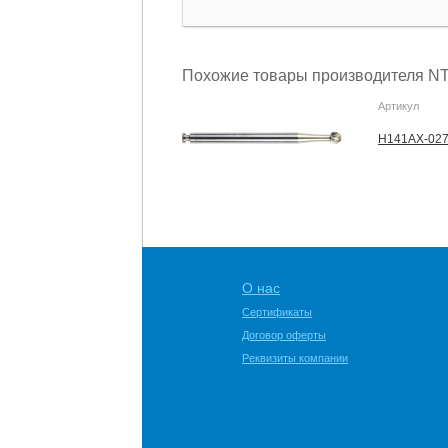
Похожие товары производителя NT
Артикул
H141AX-027
О нас
Сертификаты
Договор оферты
Реквизиты компании