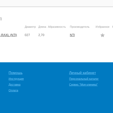
I
Диаметр
Длина
Абразивность
Производитель
Избранное
-RAXL (NTI)
027
2,70
NTI
Помощь
Личный кабинет
Инструкция
Персональный каталог
Доставка
Сервис "Моя клиника"
Оплата