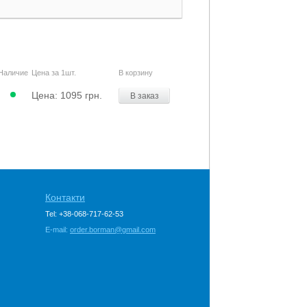
Наличие
Цена за 1шт.
В корзину
Цена:
1095 грн.
В заказ
Контакти
Tel: +38-068-717-62-53
E-mail:
order.borman@gmail.com