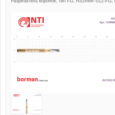
Разрезатель коронок, тип FG, H31RMF-012-FG, 