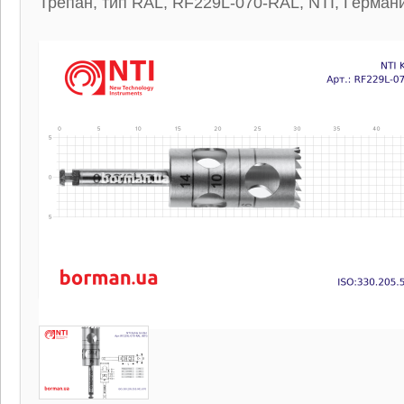
Трепан, тип RAL, RF229L-070-RAL, NTI, Герман