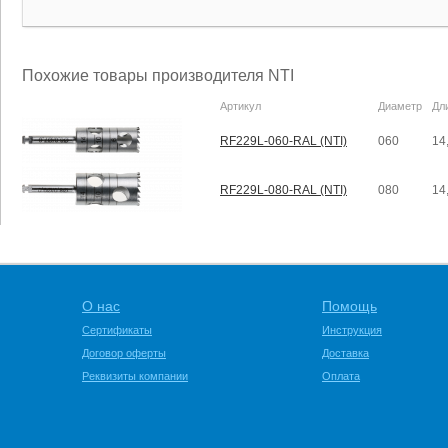
Похожие товары производителя NTI
Артикул
Диаметр
Дл
RF229L-060-RAL (NTI)
060
14
RF229L-080-RAL (NTI)
080
14
О нас
Помощь
Сертификаты
Инструкция
Договор оферты
Доставка
Реквизиты компании
Оплата