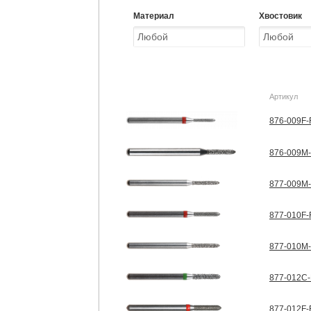
Материал
Хвостовик
Артикул
876-009F-
876-009M-
877-009M-
877-010F-
877-010M-
877-012C-
877-012F-