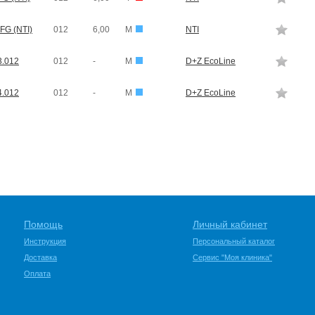
FG (NTI)
012
6,00
M
NTI
3.012
012
-
M
D+Z EcoLine
4.012
012
-
M
D+Z EcoLine
Помощь
Личный кабинет
Инструкция
Персональный каталог
Доставка
Сервис "Моя клиника"
Оплата