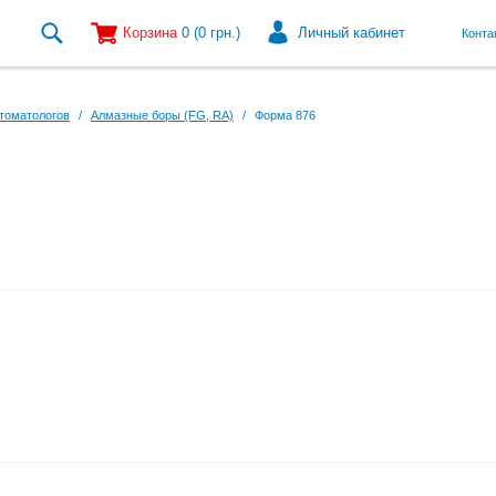
Корзина
0
(0
грн.
)
Личный кабинет
Конта
томатологов
/
Алмазные боры (FG, RA)
/
Форма 876