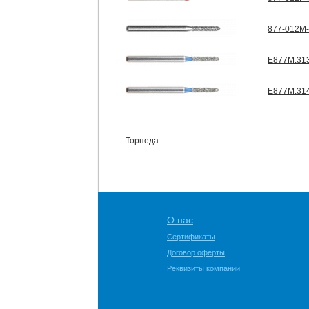
877-012M-
E877M.31
E877M.31
Торпеда
О нас
Сертификаты
Договор оферты
Реквизиты компании