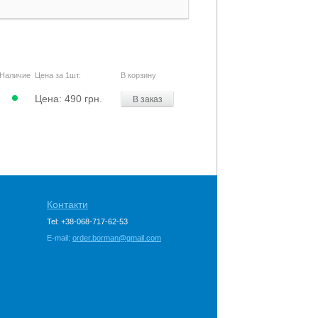
Наличие
Цена за 1шт.
В корзину
Цена:
490 грн.
В заказ
Контакти
Tel: +38-068-717-62-53
E-mail:
order.borman@gmail.com