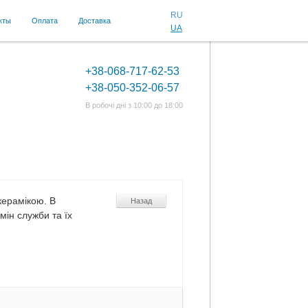
RU
кты
Оплата
Доставка
UA
+38-068-717-62-53
+38-050-352-06-57
В робочі дні з 10:00 до 18:00
керамікою. В
Назад
мін служби та їх