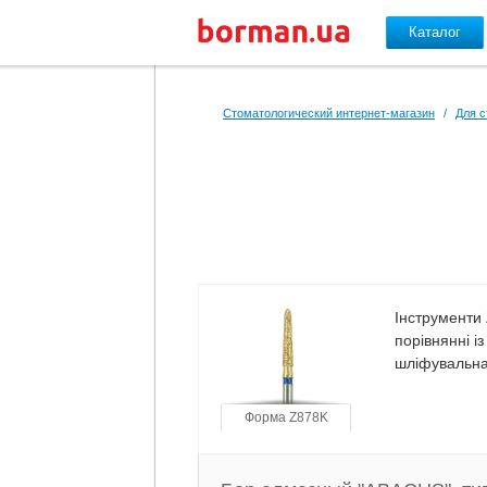
Каталог
Перейти к основному содержанию
Стоматологический интернет-магазин
/
Для с
Інструменти 
порівнянні і
шліфувальна
Форма Z878K