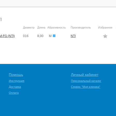
I
Диаметр
Длина
Абразивность
Производитель
Избранное
-FG (NTI)
016
8,00
M
NTI
Помощь
Личный кабинет
Инструкция
Персональный каталог
Доставка
Сервис "Моя клиника"
Оплата