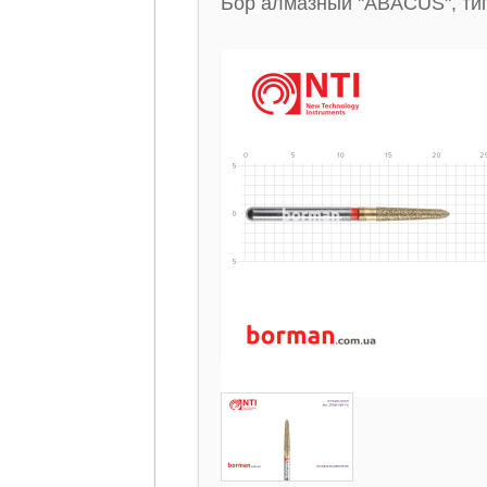
Бор алмазный "ABACUS", тип