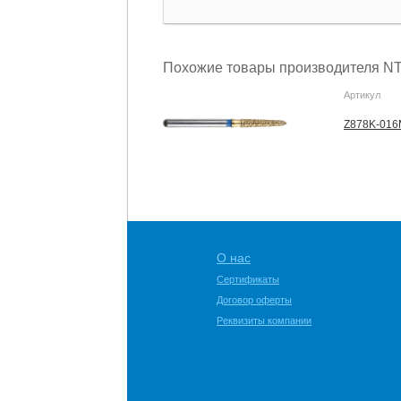
Похожие товары производителя NT
Артикул
Z878K-016M
О нас
Сертификаты
Договор оферты
Реквизиты компании