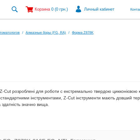
Корзина
0
(0
грн.
)
Личный кабинет
Конта
томатологов
/
Алмазные боры (FG, RA)
/
Форма Z878K
Z-Cut розроблені для роботи с екстремально твердою цикконієвою 
з стандартними інструментами, Z-Cut інструменти мають довший тер
 здатність значно вища.