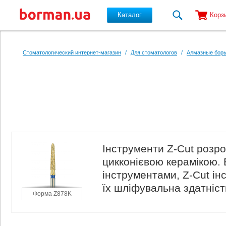
Каталог
Корз
Перейти к основному содержанию
Стоматологический интернет-магазин
/
Для стоматологов
/
Алмазные боры
Інструменти Z-Cut розр
цикконієвою керамікою. 
інструментами, Z-Cut і
їх шліфувальна здатніст
Форма Z878K