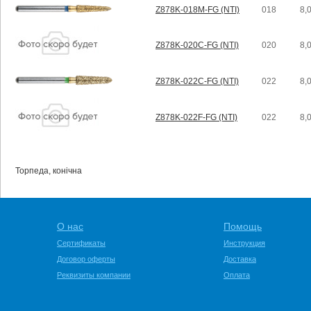
Z878K-018M-FG (NTI)
018
8,
Z878K-020C-FG (NTI)
020
8,
Z878K-022C-FG (NTI)
022
8,
Z878K-022F-FG (NTI)
022
8,
Торпеда, конічна
О нас
Помощь
Сертификаты
Инструкция
Договор оферты
Доставка
Реквизиты компании
Оплата