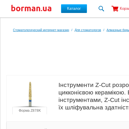
Каталог
Корз
Перейти к основному содержанию
Стоматологический интернет-магазин
/
Для стоматологов
/
Алмазные боры
Інструменти Z-Cut розр
цикконієвою керамікою. 
інструментами, Z-Cut і
їх шліфувальна здатніст
Форма Z878K