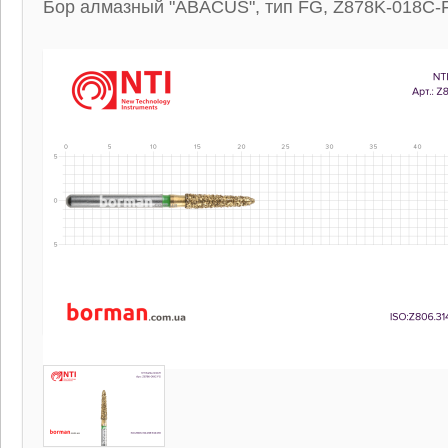
Бор алмазный "ABACUS", тип FG, Z878K-018C-F