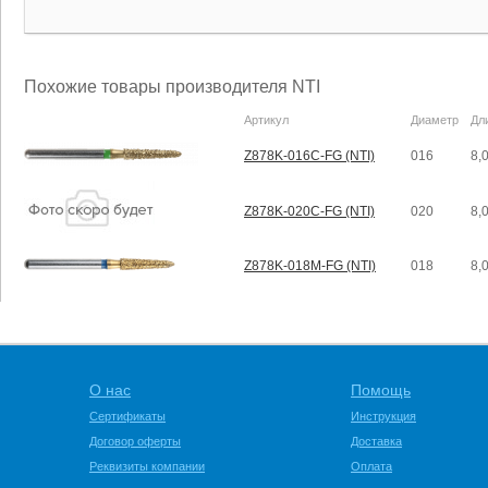
Похожие товары производителя NTI
Артикул
Диаметр
Дл
Z878K-016C-FG (NTI)
016
8,
Z878K-020C-FG (NTI)
020
8,
Z878K-018M-FG (NTI)
018
8,
О нас
Помощь
Сертификаты
Инструкция
Договор оферты
Доставка
Реквизиты компании
Оплата