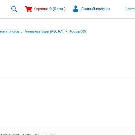
Корзина
0
(0
грн.
)
Личный кабинет
Конта
томатологов
/
Алмазные боры (FG, RA)
/
Форма 805