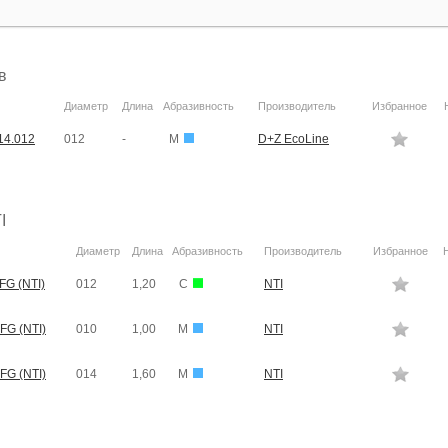
в
Диаметр
Длина
Абразивность
Производитель
Избранное
14.012
012
-
M
D+Z EcoLine
I
Диаметр
Длина
Абразивность
Производитель
Избранное
FG (NTI)
012
1,20
C
NTI
FG (NTI)
010
1,00
M
NTI
FG (NTI)
014
1,60
M
NTI