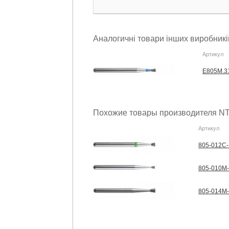
Аналогичні товари інших виробникі
Артикул
E805M.3
Похожие товары производителя NT
Артикул
805-012C-
805-010M-
805-014M-