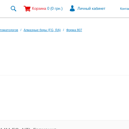
Корзина
0
(0
грн.
)
Личный кабинет
Конта
томатологов
/
Алмазные боры (FG, RA)
/
Форма 807