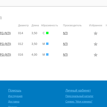
I
Диаметр
Длина
Абразивность
Производитель
Избранное
FG (NTI)
014
3,50
C
NTI
FG (NTI)
012
3,50
M
NTI
FG (NTI)
016
4,00
M
NTI
Помощь
Личный кабинет
Инструкция
Персональный каталог
Доставка
Сервис "Моя клиника"