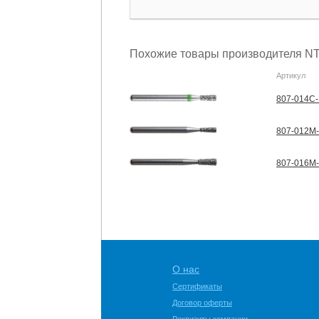
Похожие товары производителя NT
Артикул
807-014C-
807-012M-
807-016M-
О нас
Сертификаты
Договор оферты