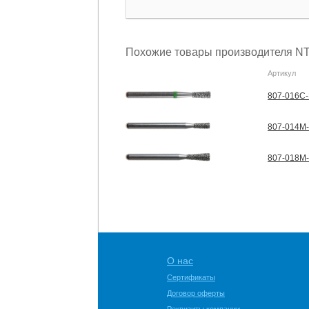
Похожие товары производителя NT
Артикул
807-016C-
807-014M-
807-018M-
О нас
Сертификаты
Договор оферты