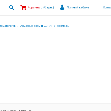
Корзина
0
(0
грн.
)
Личный кабинет
Конта
томатологов
/
Алмазные боры (FG, RA)
/
Форма 807