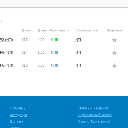
I
Диаметр
Длина
Абразивность
Производитель
Избранное
FG (NTI)
016
4,00
C
NTI
FG (NTI)
014
3,50
M
NTI
FG (NTI)
018
5,00
M
NTI
Помощь
Личный кабинет
Инструкция
Персональный каталог
Доставка
Сервис "Моя клиника"