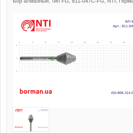
Бор алмазный, тип FG, 811-047C-FG, NTI, Герм