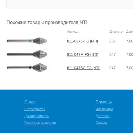
Похожие товары производителя NTI
Артикул
Диаметр
Дли
811-037C-FG (NTI)
037
7,0
811-047M-FG (NTI)
047
7,0
811-047SC-FG (NTI)
047
7,0
О нас
Помощь
Сертификаты
Инструкция
Договор оферты
Доставка
Реквизиты компании
Оплата