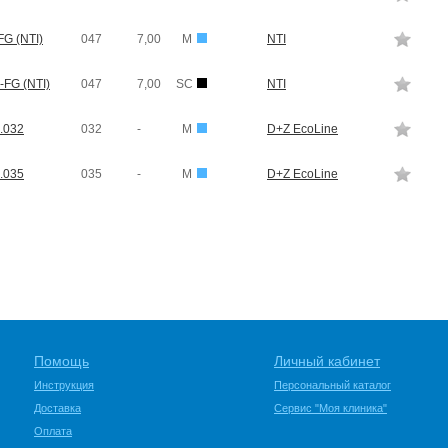
G (NTI)
047
7,00
M
NTI
-FG (NTI)
047
7,00
SC
NTI
.032
032
-
M
D+Z EcoLine
.035
035
-
M
D+Z EcoLine
Помощь
Личный кабинет
Инструкция
Персональный каталог
Доставка
Сервис "Моя клиника"
Оплата