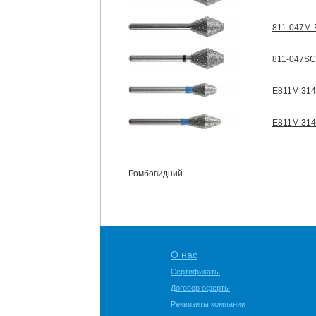
811-047M-F
811-047SC
E811M.314
E811M.314
Ромбовидний
О нас
Сертификаты
Договор оферты
Реквизиты компании