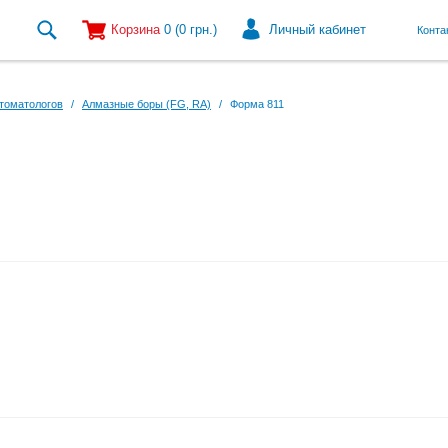
Корзина
0
(0
грн.
)
Личный кабинет
Конта
томатологов
/
Алмазные боры (FG, RA)
/
Форма 811