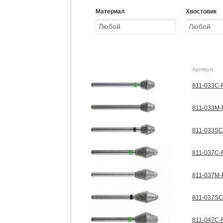
Материал
Хвостовик
Артикул
811-033C-F
811-033M-F
811-033SC
811-037C-F
811-037M-F
811-037SC
811-047C-F