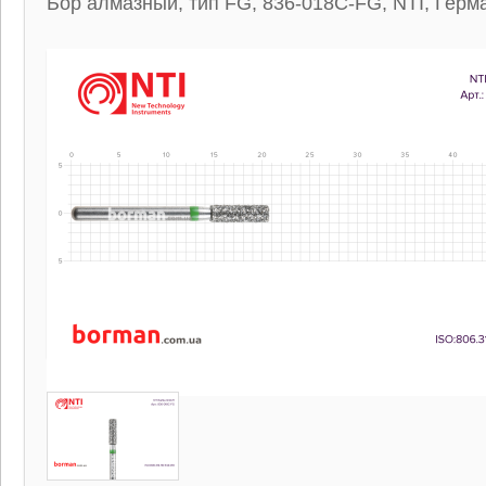
Бор алмазный, тип FG, 836-018C-FG, NTI, Герм