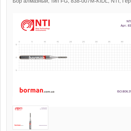
Бор алмазный, тип FG, 838-007M-KIDL, NTI, Ге