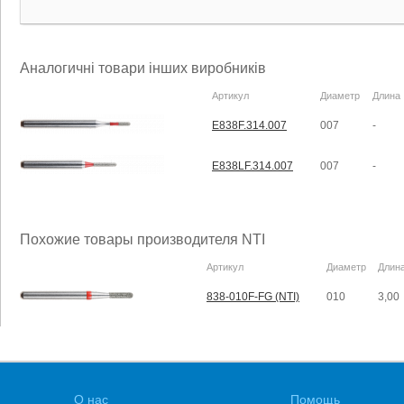
Аналогичні товари інших виробників
Артикул
Диаметр
Длина
E838F.314.007
007
-
E838LF.314.007
007
-
Похожие товары производителя NTI
Артикул
Диаметр
Длин
838-010F-FG (NTI)
010
3,00
О нас
Помощь