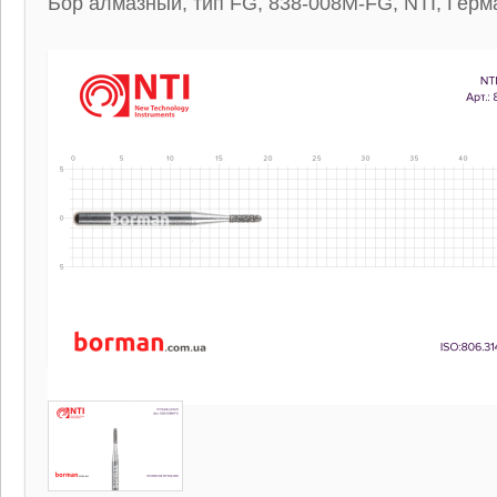
Бор алмазный, тип FG, 838-008M-FG, NTI, Герм