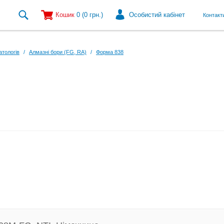
Кошик
0
(0
грн.
)
Особистий кабінет
Контакт
атологів
/
Алмазні бори (FG, RA)
/
Форма 838