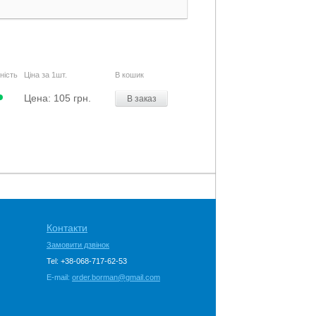
ність
Ціна за 1шт.
В кошик
Цена:
105 грн.
В заказ
Контакти
Замовити дзвінок
Tel: +38-068-717-62-53
E-mail:
order.borman@gmail.com