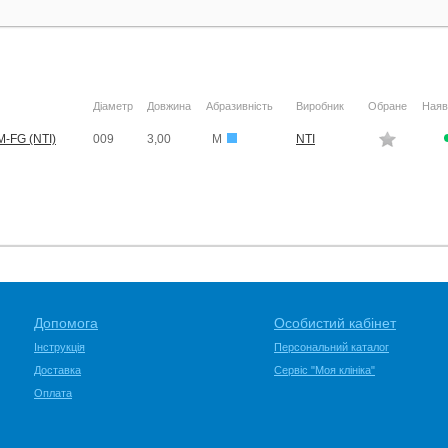
Діаметр
Довжина
Абразивність
Виробник
Обране
Наяв
-FG (NTI)
009
3,00
M
NTI
Допомога
Особистий кабінет
Інструкція
Персональний каталог
Доставка
Сервіс "Моя клініка"
Оплата