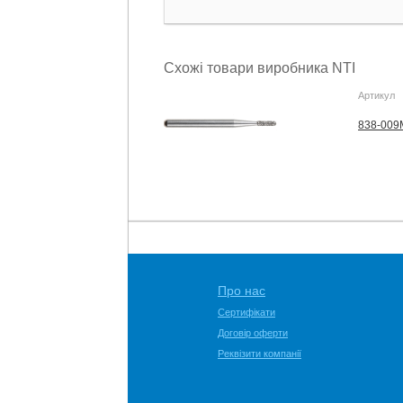
Схожі товари виробника NTI
Артикул
838-009M
Про нас
Сертифікати
Договір оферти
Реквізити компанії