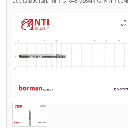
Бор алмазный, тип FG, 845-016M-FG, NTI, Герм