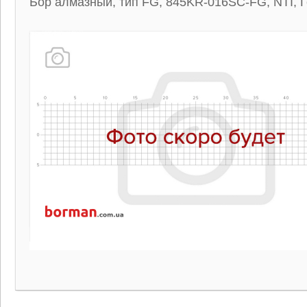
Бор алмазный, тип FG, 845KR-016SC-FG, NTI, 