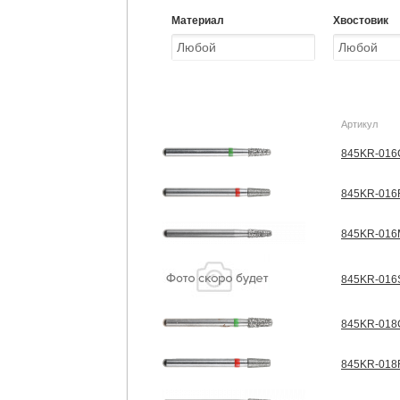
Материал
Хвостовик
Артикул
845KR-016C
845KR-016F
845KR-016M
845KR-016S
845KR-018C
845KR-018F