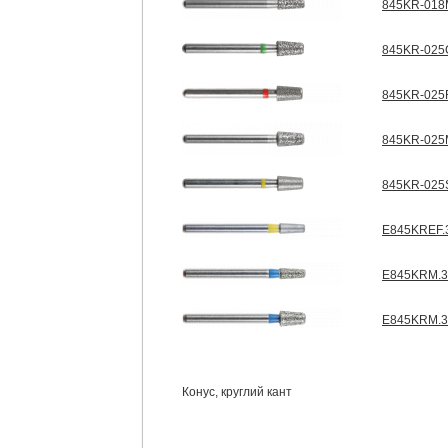
845KR-018M
845KR-025C
845KR-025F
845KR-025M
845KR-025S
E845KREF.
E845KRM.3
E845KRM.3
Конус, круглий кант