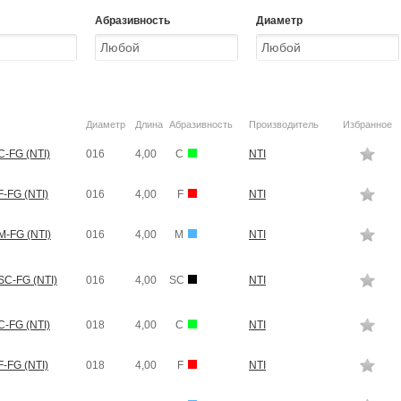
Абразивность
Диаметр
Диаметр
Длина
Абразивность
Производитель
Избранное
-FG (NTI)
016
4,00
C
NTI
-FG (NTI)
016
4,00
F
NTI
-FG (NTI)
016
4,00
M
NTI
C-FG (NTI)
016
4,00
SC
NTI
-FG (NTI)
018
4,00
C
NTI
-FG (NTI)
018
4,00
F
NTI