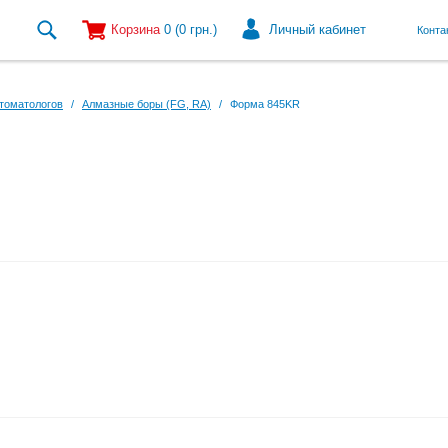
Корзина
0
(0
грн.
)
Личный кабинет
Конта
томатологов
/
Алмазные боры (FG, RA)
/
Форма 845KR