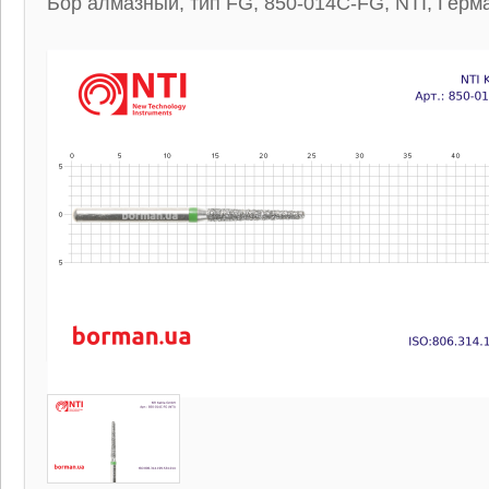
Бор алмазный, тип FG, 850-014C-FG, NTI, Герм