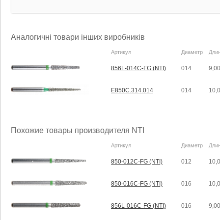
Аналогичні товари інших виробників
Артикул
Диаметр
Дли
856L-014C-FG (NTI)
014
9,0
E850C.314.014
014
10,
Похожие товары производителя NTI
Артикул
Диаметр
Дли
850-012C-FG (NTI)
012
10,
850-016C-FG (NTI)
016
10,
856L-016C-FG (NTI)
016
9,0