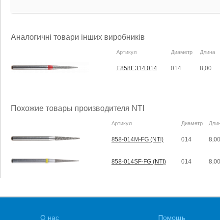
Аналогичні товари інших виробників
Артикул
Диаметр
Длина
E858F.314.014
014
8,00
Похожие товары производителя NTI
Артикул
Диаметр
Дли
858-014M-FG (NTI)
014
8,0
858-014SF-FG (NTI)
014
8,0
О нас
Помощь