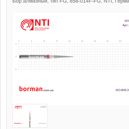
Бор алмазный, тип FG, 858-014F-FG, NTI, Герм