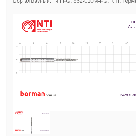
Бор алмазный, тип FG, 862-010M-FG, NTI, Герм