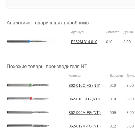
Аналогичні товари інших виробників
Артикул
Диаметр
Длина
E862M.314.010
010
8,00
Похожие товары производителя NTI
Артикул
Диаметр
Длин
862-010C-FG (NTI)
010
8,00
862-010F-FG (NTI)
010
8,00
862-009M-FG (NTI)
009
8,00
862-012M-FG (NTI)
012
8,00