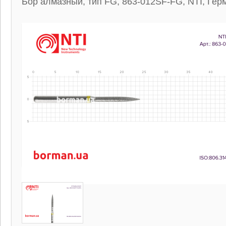
Бор алмазный, тип FG, 863-012SF-FG, NTI, Гер