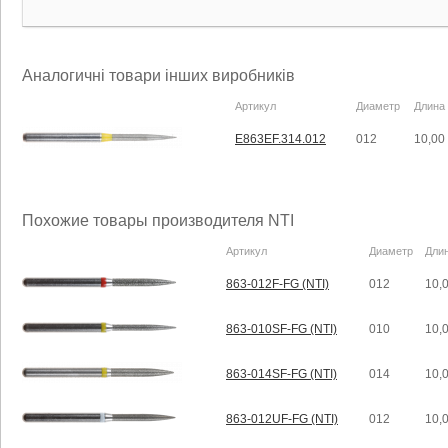
Аналогичні товари інших виробників
Артикул
Диаметр
Длина
E863EF.314.012
012
10,00
Похожие товары производителя NTI
Артикул
Диаметр
Дли
863-012F-FG (NTI)
012
10,
863-010SF-FG (NTI)
010
10,
863-014SF-FG (NTI)
014
10,
863-012UF-FG (NTI)
012
10,