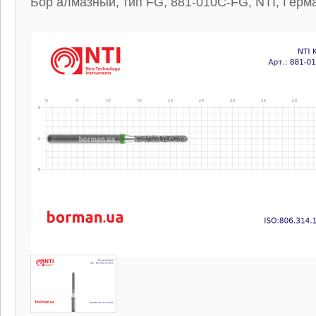
Бор алмазный, тип FG, 881-010C-FG, NTI, Герм