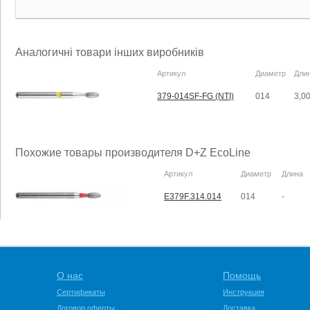
Аналогичні товари інших виробників
Артикул
Диаметр
Дли
379-014SF-FG (NTI)
014
3,0
Похожие товары производителя D+Z EcoLine
Артикул
Диаметр
Длина
E379F.314.014
014
-
О нас
Помощь
Сертификаты
Инструкция
Договор оферты
Доставка