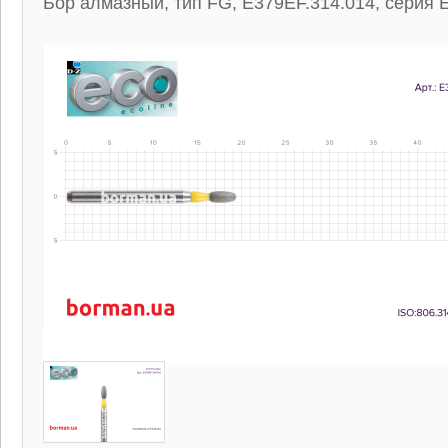
Бор алмазный, тип FG, E379EF.314.014, серия E