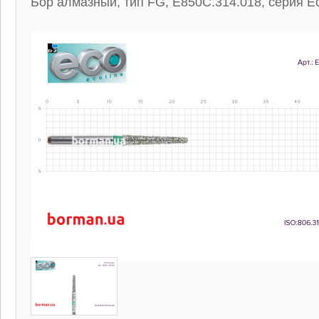
Бор алмазный, тип FG, E850C.314.018, серия Ec