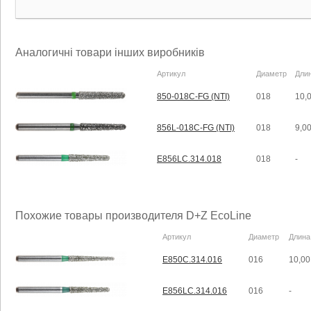
Аналогичні товари інших виробників
Артикул
Диаметр
Дли
850-018C-FG (NTI)
018
10,
856L-018C-FG (NTI)
018
9,0
E856LC.314.018
018
-
Похожие товары производителя D+Z EcoLine
Артикул
Диаметр
Длина
E850C.314.016
016
10,00
E856LC.314.016
016
-