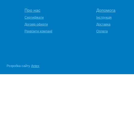
Про нас
Допомога
Сертифікати
Інструкція
Договір оферти
Доставка
Реквізити компанії
Оплата
Розробка сайту
Antex